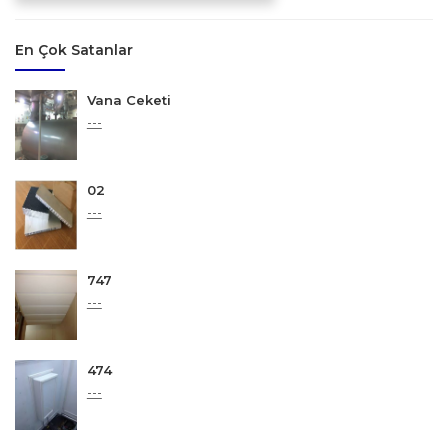
En Çok Satanlar
Vana Ceketi
---
02
---
747
---
474
---