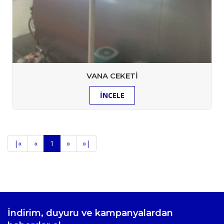
VANA CEKETI
İNCELE
|
«
«
1
»
»
|
İndirim, duyuru ve kampanyalardan