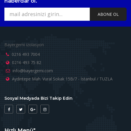
haberdar ol.
ABONE OL
Bayergemi izolasyon
0216 493 7004
0216 493 75 82
info@bayergemi.com
Aydintepe Mah. Vural Sokak 15B/7 - İstanbul / TUZLA
Sosyal Medyada Bizi Takip Edin
Hızlı Menü"